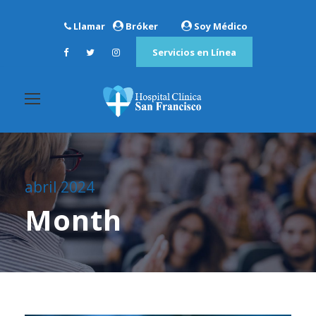
Llamar
Bróker
Soy Médico
Servicios en Línea
abril 2024
Month