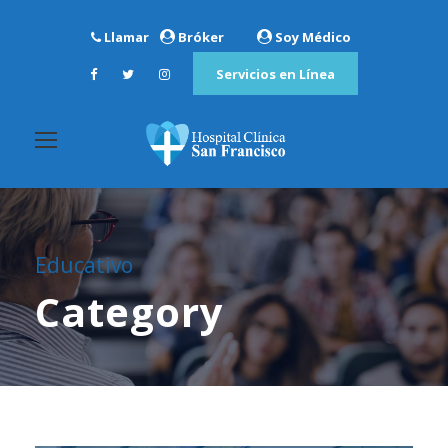
Llamar
Bróker
Soy Médico
Servicios en Línea
Educativo
Category