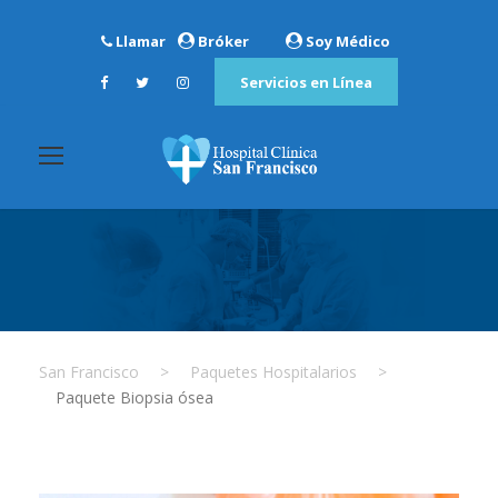
Llamar
Bróker
Soy Médico
Servicios en Línea
San Francisco
>
Paquetes Hospitalarios
>
Paquete Biopsia ósea