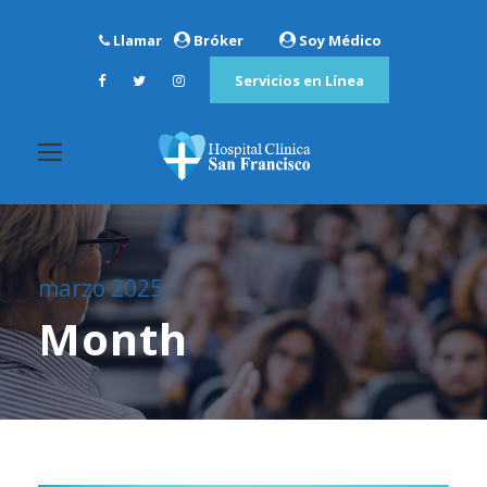
Llamar
Bróker
Soy Médico
Servicios en Línea
marzo 2025
Month