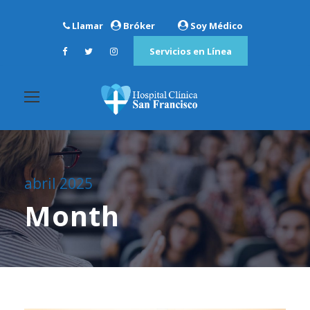
Llamar
Bróker
Soy Médico
Servicios en Línea
abril 2025
Month