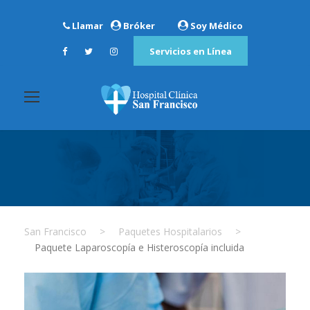
Llamar
Bróker
Soy Médico
Servicios en Línea
San Francisco
>
Paquetes Hospitalarios
>
Paquete Laparoscopía e Histeroscopía incluida