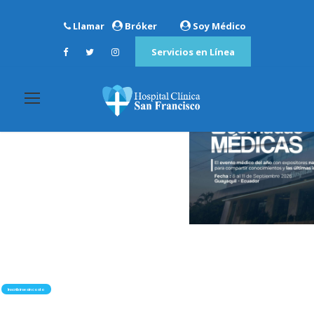
Llamar
Bróker
Soy Médico
Servicios en Línea
Inscribirse sin costo