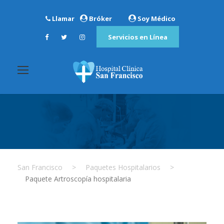
Llamar
Bróker
Soy Médico
Servicios en Línea
San Francisco
>
Paquetes Hospitalarios
>
Paquete Artroscopía hospitalaria