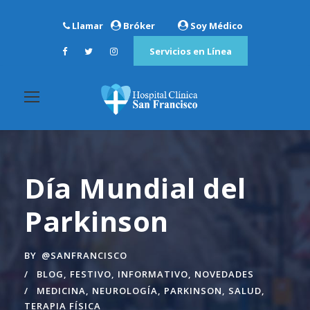
Llamar
Bróker
Soy Médico
Servicios en Línea
Día Mundial del
Parkinson
BY
@SANFRANCISCO
BLOG
,
FESTIVO
,
INFORMATIVO
,
NOVEDADES
MEDICINA
,
NEUROLOGÍA
,
PARKINSON
,
SALUD
,
TERAPIA FÍSICA