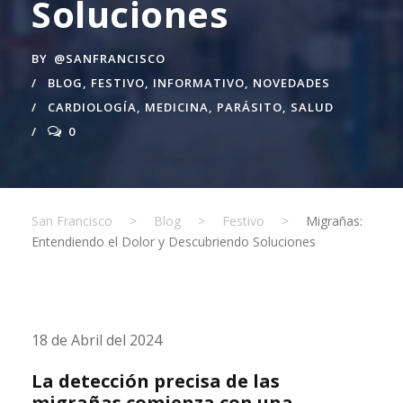
Soluciones
BY
@SANFRANCISCO
BLOG
,
FESTIVO
,
INFORMATIVO
,
NOVEDADES
CARDIOLOGÍA
,
MEDICINA
,
PARÁSITO
,
SALUD
0
San Francisco
>
Blog
>
Festivo
>
Migrañas:
Entendiendo el Dolor y Descubriendo Soluciones
18 de Abril del 2024
La detección precisa de las
migrañas comienza con una