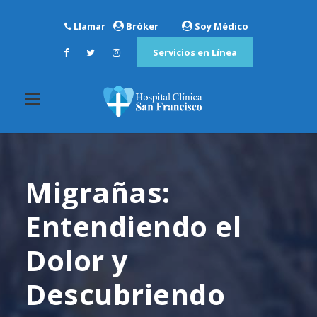
Llamar
Bróker
Soy Médico
Servicios en Línea
Migrañas:
Entendiendo el
Dolor y
Descubriendo