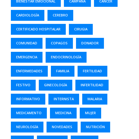
BIENESTAR EMOCIONAL
CAMPAÑA
CANCER
CARDIOLOGÍA
CEREBRO
CERTIFICADO HOSPITALAR
CIRUGIA
COMUNIDAD
COPAGOS
DONADOR
EMERGENCIA
ENDOCRINOLOGÍA
ENFERMEDADES
FAMILIA
FERTILIDAD
FESTIVO
GINECOLOGÍA
INFERTILIDAD
INFORMATIVO
INTERNISTA
MALARIA
MEDICAMENTO
MEDICINA
MUJER
NEUROLOGÍA
NOVEDADES
NUTRICIÓN