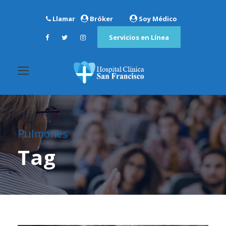
Llamar
Bróker
Soy Médico
Servicios en Línea
Pulmones
Tag