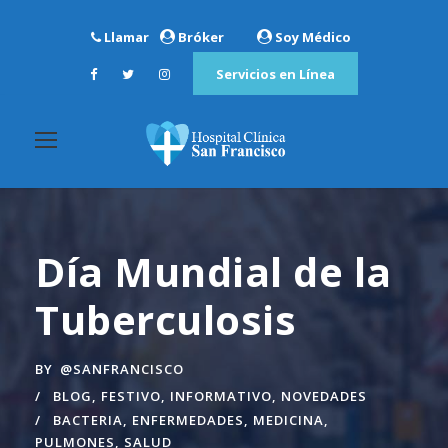
Llamar
Bróker
Soy Médico
Servicios en Línea
Día Mundial de la
Tuberculosis
BY
@SANFRANCISCO
BLOG
,
FESTIVO
,
INFORMATIVO
,
NOVEDADES
BACTERIA
,
ENFERMEDADES
,
MEDICINA
,
PULMONES
,
SALUD