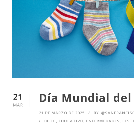
Día Mundial de
21
MAR
21 DE MARZO DE 2025
BY
@SANFRANCIS
BLOG
,
EDUCATIVO
,
ENFERMEDADES
,
FEST