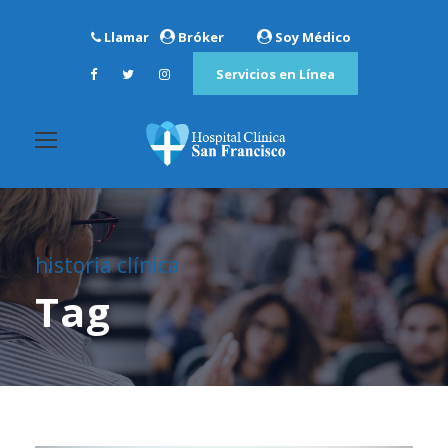
Llamar
Bróker
Soy Médico
Servicios en Línea
historia clínica
Tag