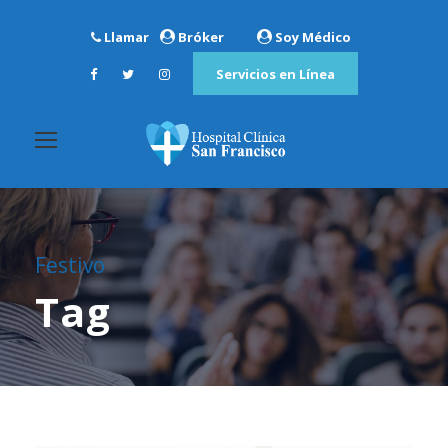
Llamar
Bróker
Soy Médico
Servicios en Línea
Festivo
Tag