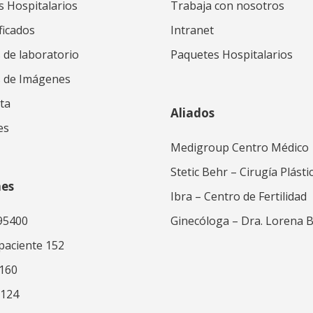
s Hospitalarios
Trabaja con nosotros
ficados
Intranet
 de laboratorio
Paquetes Hospitalarios
s de Imágenes
ta
Aliados
es
Medigroup Centro Médico
Stetic Behr – Cirugía Plásti
nes
Ibra – Centro de Fertilidad
95400
Ginecóloga – Dra. Lorena 
 paciente 152
 160
 124