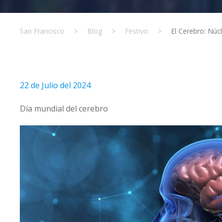
San Francisco
>
Blog
>
Festivo
>
El Cerebro: Núc
22 de Julio del 2024
Día mundial del cerebro