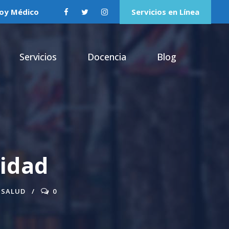
oy Médico
Servicios en Línea
Servicios
Docencia
Blog
lidad
SALUD
0