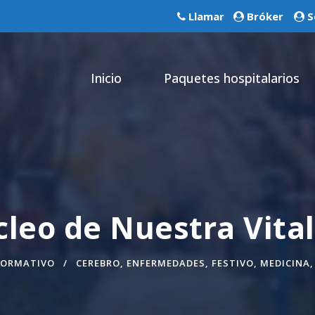
Llamar
Bróker
S
Inicio
Paquetes hospitalarios
cleo de Nuestra Vita
FORMATIVO
CEREBRO
,
ENFERMEDADES
,
FESTIVO
,
MEDICINA
,