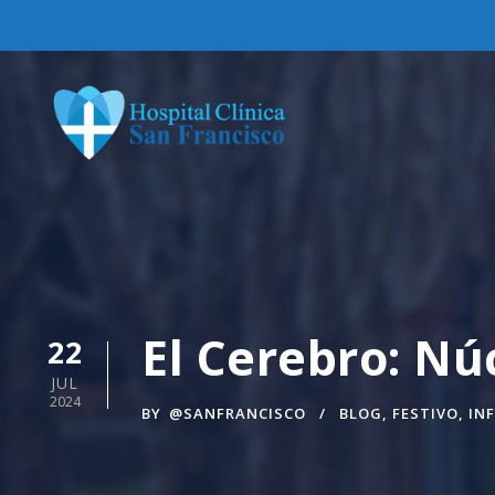
El Cerebro: Nú
22
JUL
2024
BY
@SANFRANCISCO
BLOG
,
FESTIVO
,
IN