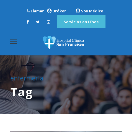
Llamar
Bróker
Soy Médico
Servicios en Línea
enfermería
Tag