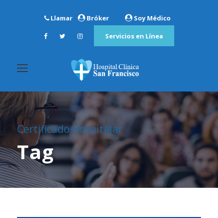
Llamar
Bróker
Soy Médico
Servicios en Línea
Certificado Hospitalar
Tag