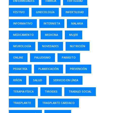
ENFERMEDADES
FAMILIA
FERTILIDAD
FESTIVO
GINECOLOGÍA
INFERTILIDAD
INFORMATIVO
INTERNISTA
MALARIA
MEDICAMENTO
MEDICINA
MUJER
NEUROLOGÍA
NOVEDADES
NUTRICIÓN
ONLINE
PALUDISMO
PARÁSITO
PEDIATRÍA
PLANIFICACIÓN
PREVENCIÓN
RIÑÓN
SALUD
SERVICIO EN LÍNEA
TERAPIA FÍSICA
TIROIDES
TRABAJO SOCIAL
TRASPLANTE
TRASPLANTE CARDIACO