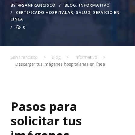
BY
@SANFRANCISCO
BLOG
,
INFORMATIVO
CERTIFICADO HOSPITALAR
,
SALUD
,
SERVICIO EN
LÍNEA
0
San Francisco
>
Blog
>
Informativo
>
Descargar tus imágenes hospitalarias en línea
Pasos para
solicitar tus