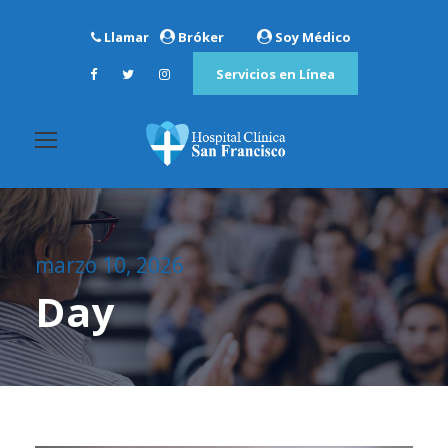
Llamar
Bróker
Soy Médico
Servicios en Línea
marzo 10, 2026
Day