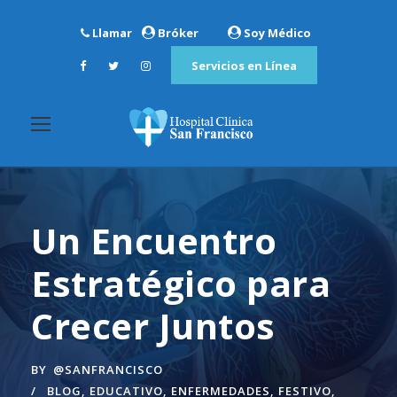
Llamar
Bróker
Soy Médico
Servicios en Línea
Un Encuentro
Estratégico para
Crecer Juntos
BY
@SANFRANCISCO
BLOG
,
EDUCATIVO
,
ENFERMEDADES
,
FESTIVO
,