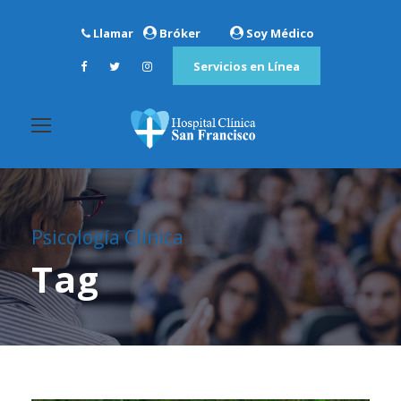
Llamar
Bróker
Soy Médico
Servicios en Línea
Psicología Clínica
Tag