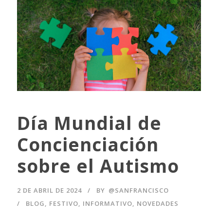
Día Mundial de
Concienciación
sobre el Autismo
2 DE ABRIL DE 2024
BY
@SANFRANCISCO
BLOG
,
FESTIVO
,
INFORMATIVO
,
NOVEDADES