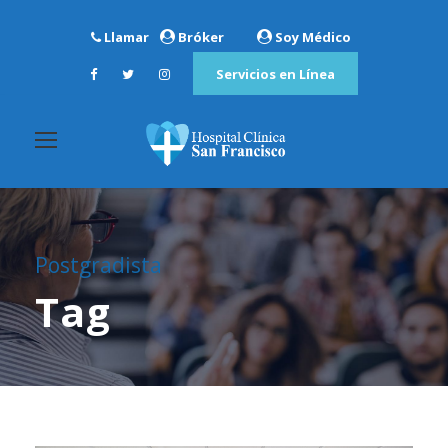
Llamar
Bróker
Soy Médico
Servicios en Línea
Postgradista
Tag