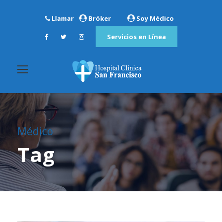
Llamar
Bróker
Soy Médico
Servicios en Línea
Médico
Tag