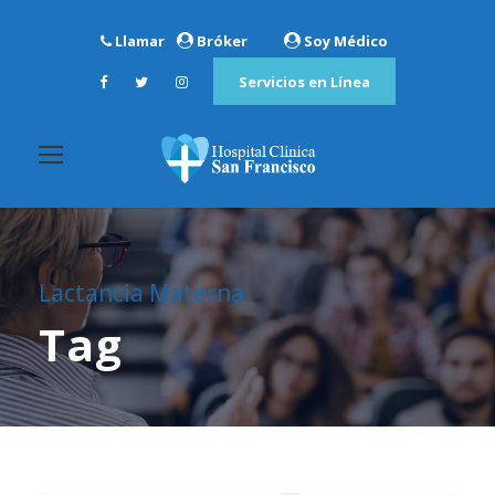
Llamar
Bróker
Soy Médico
Servicios en Línea
Lactancia Materna
Tag