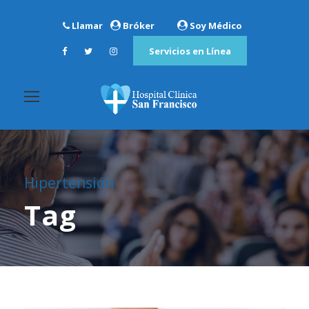
Llamar
Bróker
Soy Médico
Servicios en Línea
Hipertensión
Tag