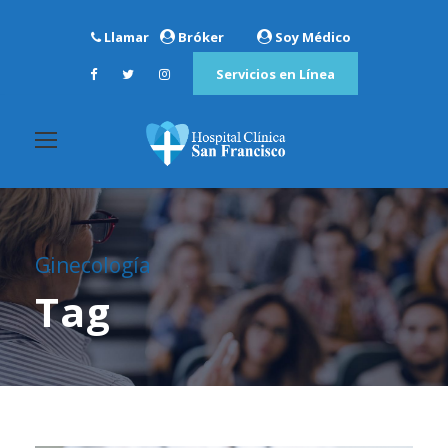
Llamar
Bróker
Soy Médico
Servicios en Línea
Ginecología
Tag