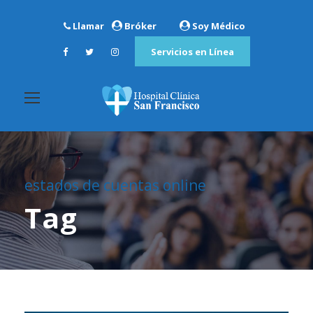
Llamar
Bróker
Soy Médico
Servicios en Línea
estados de cuentas online
Tag