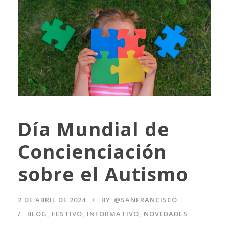
Día Mundial de
Concienciación
sobre el Autismo
2 DE ABRIL DE 2024
BY
@SANFRANCISCO
BLOG
,
FESTIVO
,
INFORMATIVO
,
NOVEDADES