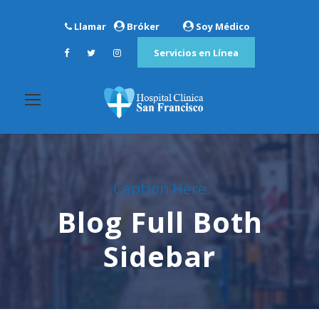
Llamar
Bróker
Soy Médico
Servicios en Línea
Caption Here
Blog Full Both
Sidebar