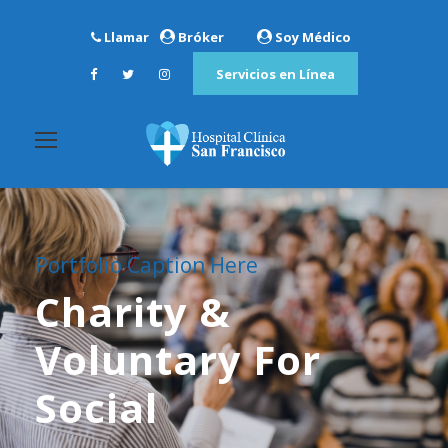
Llamar
Bróker
Soy Médico
Servicios en Línea
Portfolio Caption Here
Charity &
Voluntary For
Social