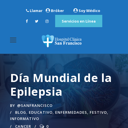
Llamar
Bróker
Soy Médico
Servicios en Línea
Día Mundial de la
Epilepsia
BY
@SANFRANCISCO
BLOG
,
EDUCATIVO
,
ENFERMEDADES
,
FESTIVO
,
INFORMATIVO
CANCER
0