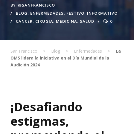
BY
@SANFRANCISCO
BLOG
,
ENFERMEDADES
,
FESTIVO
,
INFORMATIVO
CANCER
,
CIRUGIA
,
MEDICINA
,
SALUD
0
San Francisco
>
Blog
>
Enfermedades
>
La
OMS lidera la iniciativa en el Día Mundial de la
Audición 2024
¡Desafiando
estigmas,