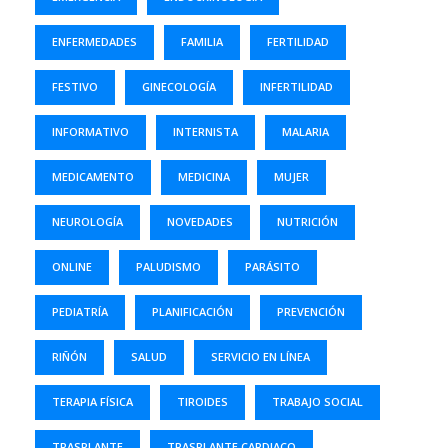
ENFERMEDADES
FAMILIA
FERTILIDAD
FESTIVO
GINECOLOGÍA
INFERTILIDAD
INFORMATIVO
INTERNISTA
MALARIA
MEDICAMENTO
MEDICINA
MUJER
NEUROLOGÍA
NOVEDADES
NUTRICIÓN
ONLINE
PALUDISMO
PARÁSITO
PEDIATRÍA
PLANIFICACIÓN
PREVENCIÓN
RIÑÓN
SALUD
SERVICIO EN LÍNEA
TERAPIA FÍSICA
TIROIDES
TRABAJO SOCIAL
TRASPLANTE
TRASPLANTE CARDIACO