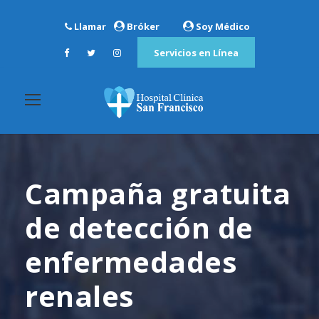
Llamar
Bróker
Soy Médico
Servicios en Línea
Campaña gratuita
de detección de
enfermedades
renales