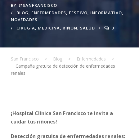
BY
@SANFRANCISCO
BLOG
,
ENFERMEDADES
,
FESTIVO
,
INFORMATIVO
,
NOVEDADES
CIRUGIA
,
MEDICINA
,
RIÑÓN
,
SALUD
0
San Francisco
>
Blog
>
Enfermedades
>
Campaña gratuita de detección de enfermedades
renales
¡Hospital Clínica San Francisco te invita a
cuidar tus riñones!
Detección gratuita de enfermedades renales: