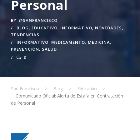
Personal
BY
@SANFRANCISCO
BLOG
,
EDUCATIVO
,
INFORMATIVO
,
NOVEDADES
,
TENDENCIAS
INFORMATIVO
,
MEDICAMENTO
,
MEDICINA
,
PREVENCIÓN
,
SALUD
0
San Francisco
>
Blog
>
Educativo
>
Comunicado Oficial: Alerta de Estafa en Contratación
de Personal