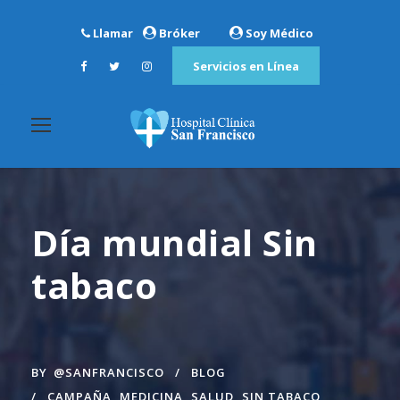
Llamar
Bróker
Soy Médico
Servicios en Línea
Día mundial Sin
tabaco
BY
@SANFRANCISCO
BLOG
CAMPAÑA
,
MEDICINA
,
SALUD
,
SIN TABACO