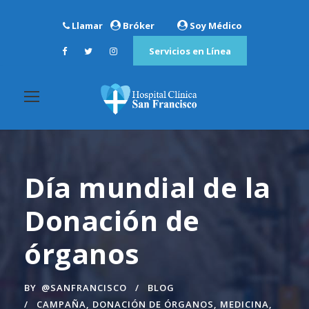
Llamar
Bróker
Soy Médico
Servicios en Línea
Día mundial de la
Donación de
órganos
BY
@SANFRANCISCO
BLOG
CAMPAÑA
,
DONACIÓN DE ÓRGANOS
,
MEDICINA
,