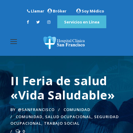
Llamar
Bróker
Soy Médico
Servicios en Línea
II Feria de salud
«Vida Saludable»
BY
@SANFRANCISCO
COMUNIDAD
COMUNIDAD
,
SALUD OCUPACIONAL
,
SEGURIDAD
OCUPACIONAL
,
TRABAJO SOCIAL
0