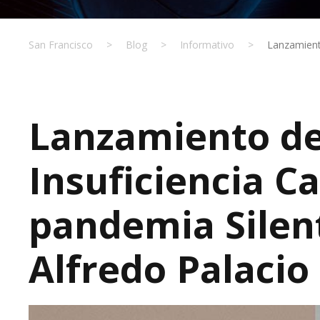
San Francisco
>
Blog
>
Informativo
>
Lanzamiento
Lanzamiento de
Insuficiencia C
pandemia Silent
Alfredo Palacio