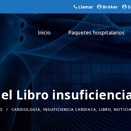
Llamar
Bróker
S
Inicio
Paquetes hospitalarios
l Libro insuficienci
O
CARDIOLOGÍA
,
INSUFICIENCIA CARDIACA
,
LIBRO
,
NOTICI