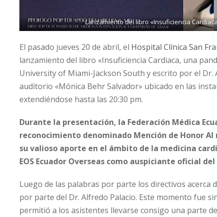
Lanzamiento del libro «Insuficiencia Cardiac
El pasado jueves 20 de abril, el
Hospital Clínica San Fr
lanzamiento del libro «Insuficiencia Cardiaca, una pan
University of Miami-Jackson South y escrito por el Dr. 
auditorio «Mónica Behr Salvador» ubicado en las instal
extendiéndose hasta las 20:30 pm.
Durante la presentación, la Federación Médica Ecu
reconocimiento denominado Mención de Honor Al mér
su valioso aporte en el ámbito de la medicina card
EOS Ecuador Overseas como auspiciante oficial del
Luego de las palabras por parte los directivos acerca d
por parte del Dr. Alfredo Palacio. Este momento fue s
permitió a los asistentes llevarse consigo una parte de