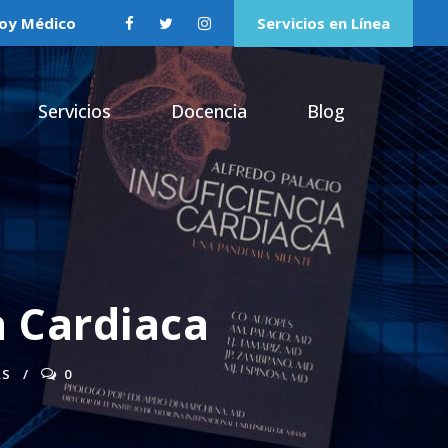
oy Médico
Servicios en Línea
Servicios
Docencia
Blog
a Cardiaca
AS
0