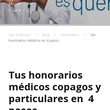
SALUD
0
San Francisco
>
Blog
>
Informativo
>
Ver
honorarios médicos en 4 pasos
Tus honorarios
médicos copagos y
particulares en 4