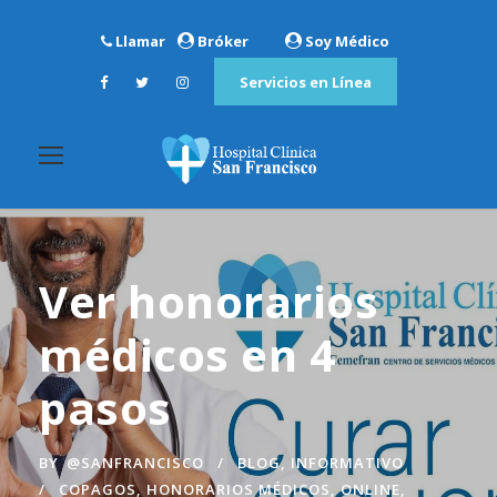
Llamar
Bróker
Soy Médico
Servicios en Línea
Ver honorarios
médicos en 4
pasos
BY
@SANFRANCISCO
BLOG
,
INFORMATIVO
COPAGOS
,
HONORARIOS MÉDICOS
,
ONLINE
,