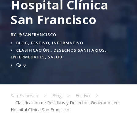
Hospital Clínica
San Francisco
BY
@SANFRANCISCO
BLOG
,
FESTIVO
,
INFORMATIVO
CLASIFICACIÓN.
,
DESECHOS SANITARIOS
,
ENFERMEDADES
,
SALUD
0
San Francisco
>
Blog
>
Festivo
>
Clasificación de Residuos y Desechos Generados en
Hospital Clínica San Francisco