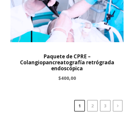
Paquete de CPRE –
Colangiopancreatografía retrógrada
endoscópica
$
400,00
1
2
3