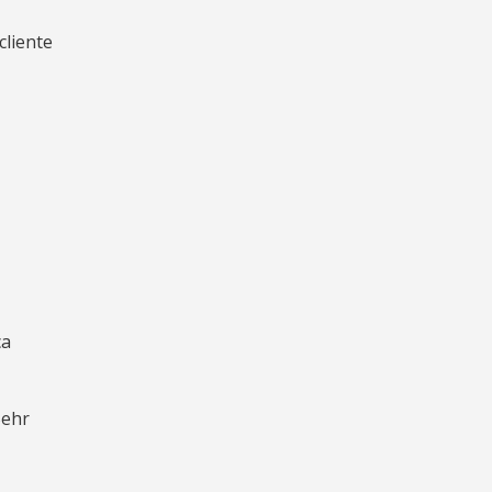
cliente
ca
Behr