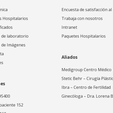
ínica
Encuesta de satisfacción al 
s Hospitalarios
Trabaja con nosotros
ficados
Intranet
 de laboratorio
Paquetes Hospitalarios
s de Imágenes
ta
Aliados
es
Medigroup Centro Médico
Stetic Behr – Cirugía Plásti
nes
Ibra – Centro de Fertilidad
95400
Ginecóloga – Dra. Lorena 
 paciente 152