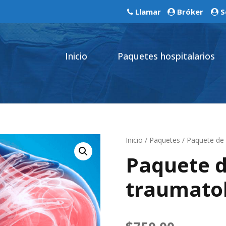
Llamar
Bróker
S
Inicio
Paquetes hospitalarios
Inicio
/
Paquetes
/ Paquete de 
Paquete d
traumato