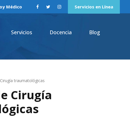
oy Médico
Servicios en Línea
Servicios
Docencia
Blog
Cirugía traumatológicas
e Cirugía
lógicas