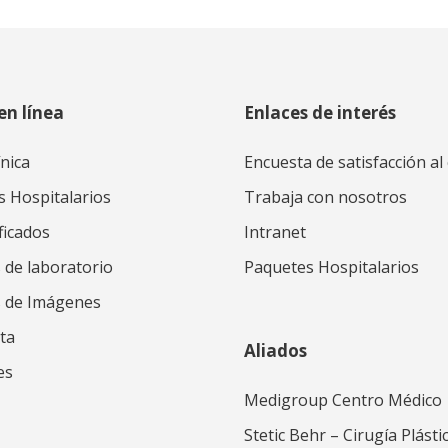
en línea
Enlaces de interés
ínica
Encuesta de satisfacción al 
s Hospitalarios
Trabaja con nosotros
ficados
Intranet
 de laboratorio
Paquetes Hospitalarios
s de Imágenes
ta
Aliados
es
Medigroup Centro Médico
Stetic Behr – Cirugía Plásti