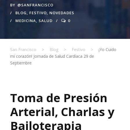
BY
@SANFRANCISCO
BLOG
,
FESTIVO
,
NOVEDADES
MEDICINA
,
SALUD
0
San Francisco
>
Blog
>
Festivo
>
¡Yo Cuido
mi corazón! Jornada de Salud Cardíaca 29 de
Septiembre
Toma de Presión
Arterial, Charlas y
Bailoterapia