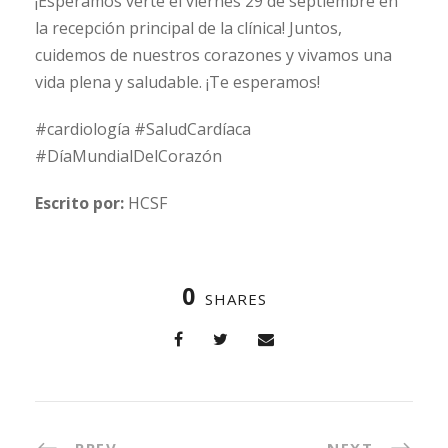
¡Esperamos verte el viernes 29 de septiembre en
la recepción principal de la clínica! Juntos,
cuidemos de nuestros corazones y vivamos una
vida plena y saludable. ¡Te esperamos!
#cardiología #SaludCardíaca
#DíaMundialDelCorazón
Escrito por:
HCSF
0
SHARES
PREV
NEXT