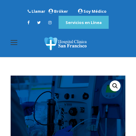
Llamar
Bróker
Soy Médico
Servicios en Línea