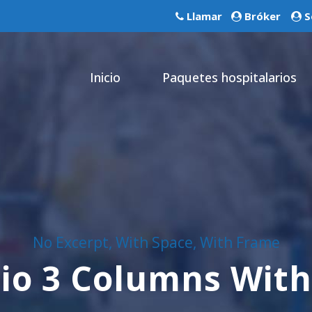
Llamar
Bróker
S
Inicio
Paquetes hospitalarios
No Excerpt, With Space, With Frame
lio 3 Columns Wit