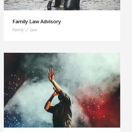
Family Law Advisory
Family
/
Law