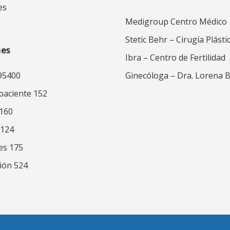
es
Medigroup Centro Médico
Stetic Behr – Cirugía Plásti
nes
Ibra – Centro de Fertilidad
95400
Ginecóloga – Dra. Lorena 
 paciente 152
 160
 124
es 175
ión 524