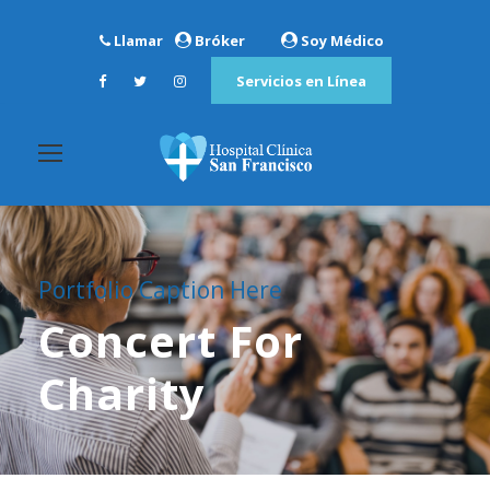
Llamar
Bróker
Soy Médico
Servicios en Línea
Portfolio Caption Here
Concert For
Charity