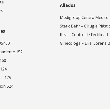
ta
Aliados
es
Medigroup Centro Médico
Stetic Behr – Cirugía Plásti
nes
Ibra – Centro de Fertilidad
95400
Ginecóloga – Dra. Lorena 
 paciente 152
 160
 124
es 175
ión 524