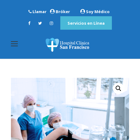
Llamar
Bróker
Soy Médico
Servicios en Línea